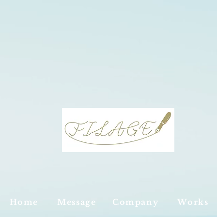
Home
Message
Company
Works